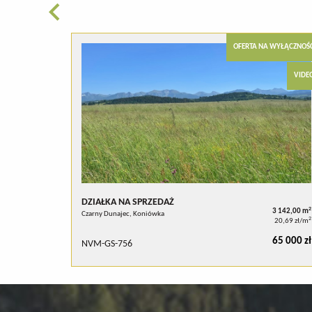
OFERTA NA WYŁĄCZNOŚ
VIDE
DZIAŁKA NA SPRZEDAŻ
2
3 142,00 m
Czarny Dunajec, Koniówka
2
20,69 zł/m
65 000 zł
NVM-GS-756