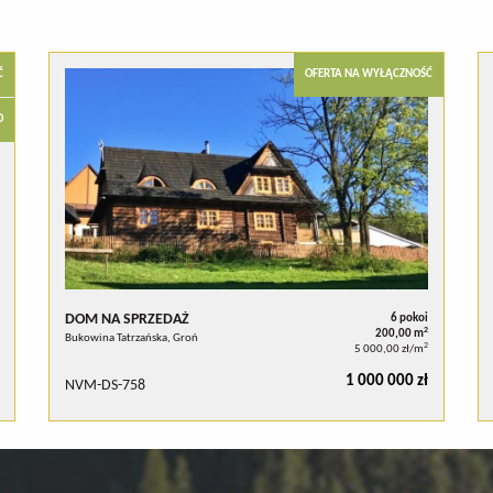
Ć
OFERTA NA WYŁĄCZNOŚĆ
O
DOM NA SPRZEDAŻ
6 pokoi
2
200,00 m
Bukowina Tatrzańska, Groń
2
5 000,00 zł/m
1 000 000 zł
NVM-DS-758