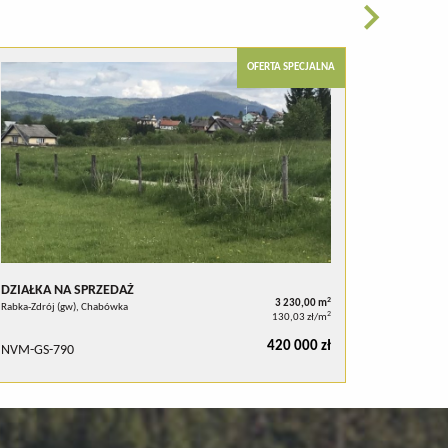
OFERTA SPECJALNA
DZIAŁKA NA SPRZEDAŻ
2
3 230,00 m
Rabka-Zdrój (gw), Chabówka
2
130,03 zł/m
420 000 zł
NVM-GS-790