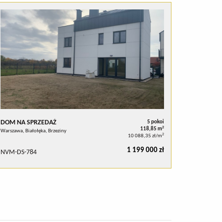
DOM NA SPRZEDAŻ
5 pokoi
2
118,85 m
Warszawa, Białołęka, Brzeziny
2
10 088,35 zł/m
1 199 000 zł
NVM-DS-784