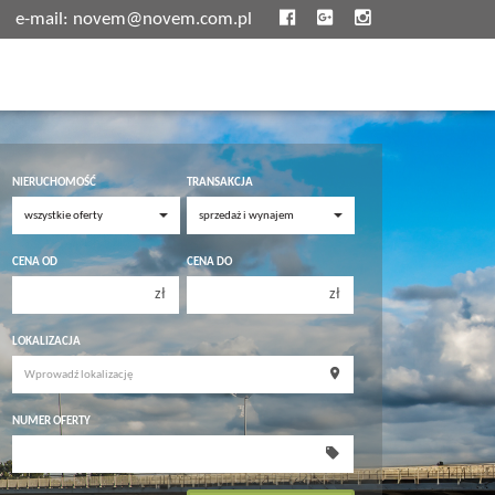
e-mail:
novem@novem.com.pl
NIERUCHOMOŚĆ
TRANSAKCJA
CENA OD
CENA DO
zł
zł
150 000 zł
150 000 zł
LOKALIZACJA
200 000 zł
200 000 zł
250 000 zł
250 000 zł
NUMER OFERTY
300 000 zł
300 000 zł
350 000 zł
350 000 zł
400 000 zł
400 000 zł