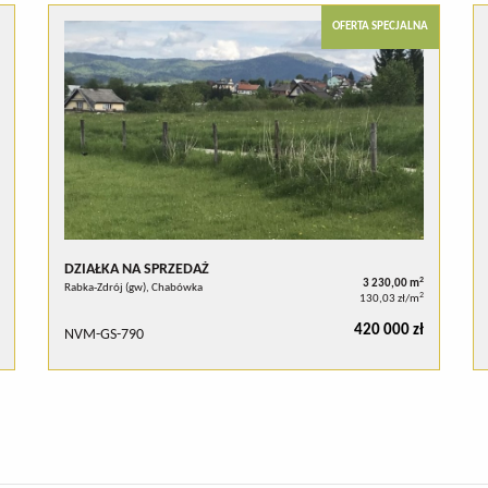
OFERTA SPECJALNA
DZIAŁKA NA SPRZEDAŻ
2
3 230,00 m
Rabka-Zdrój (gw), Chabówka
2
130,03 zł/m
420 000 zł
NVM-GS-790