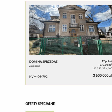
DOM NA SPRZEDAŻ
17 pokoi
2
270,00 m
Zakopane
2
13 333,33 zł/m
3 600 000 zł
NVM-DS-792
OFERTY SPECJALNE